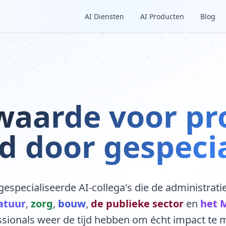
AI Diensten
AI Producten
Blog
aarde voor pro
 door gespecia
gespecialiseerde AI-collega's die de administrati
atuur
,
zorg
,
bouw
,
de publieke sector
en
het 
ssionals weer de tijd hebben om écht impact te 