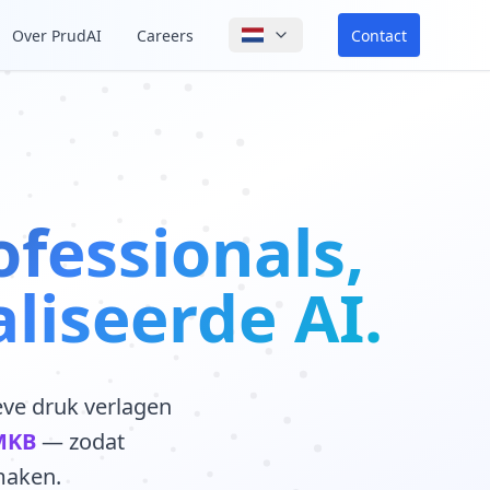
Contact
Over PrudAI
Careers
fessionals,
liseerde AI.
eve druk verlagen
MKB
— zodat
maken.